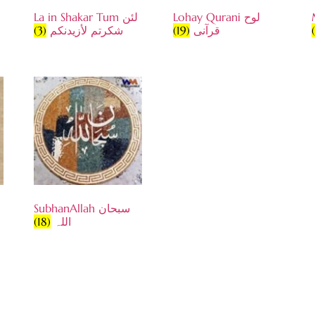
Lohay Qurani لوح
La in Shakar Tum لئن
(3)
شكرتم لأزيدنكم
(19)
قرآنی
SubhanAllah سبحان
(18)
اللہ