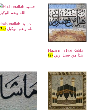
Hasbunallah حسبنا
(24)
الله ونعم الوكيل
Haza min Fazi Rabbi
(2)
هذا من فضل ربي