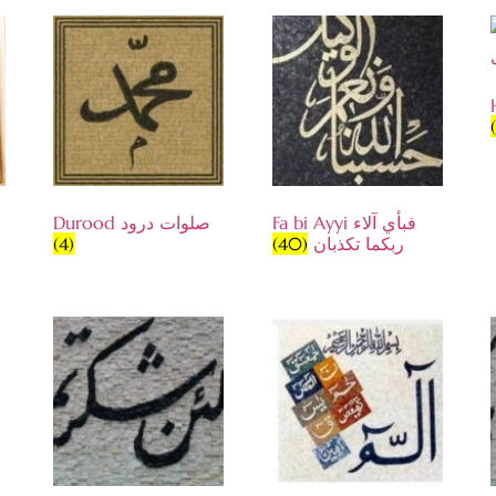
Fa bi Ayyi فبأي آلاء
Durood صلوات درود
(4)
(40)
ربكما تكذبان