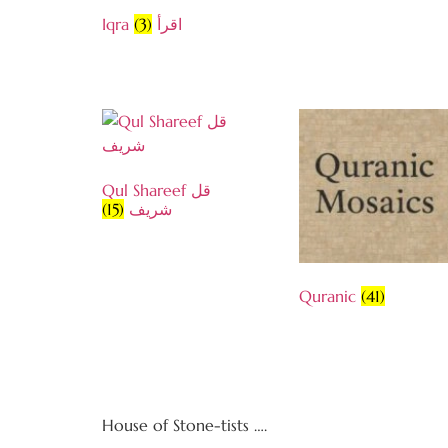
(3)
Iqra اقرأ
Qul Shareef قل
(15)
شریف
Quranic
(41)
House of Stone-tists ….