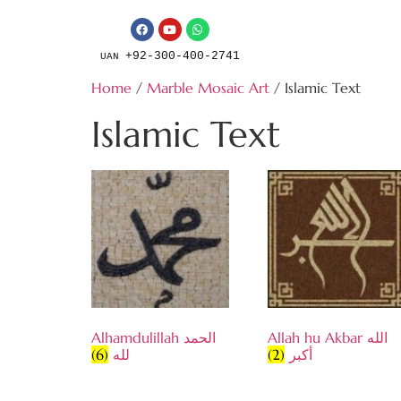
+92-300-400-2741
UAN
Home
/
Marble Mosaic Art
/ Islamic Text
Islamic Text
Allah hu Akbar الله
Alhamdulillah الحمد
(6)
لله
(2)
أكبر