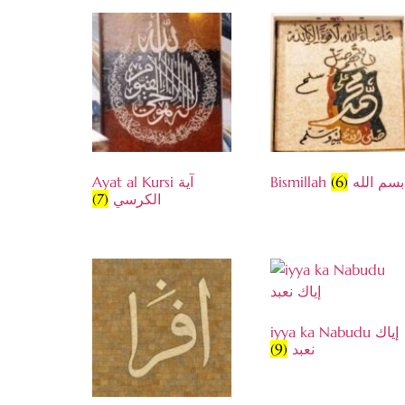
Ayat al Kursi آية
(6)
Bismillah بسم الله
(7)
الكرسي
iyya ka Nabudu إياك
(9)
نعبد